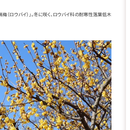
蝋梅（ロウバイ）」。冬に咲く、ロウバイ科の耐寒性落葉低木