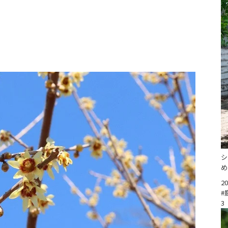
シ
め
20
#
3