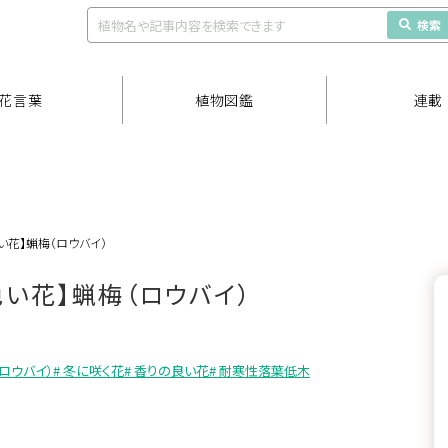
検索
花言葉
植物図鑑
連載
い花】蝋梅（ロウバイ）
い花】蝋梅（ロウバイ）
（ロウバイ）
# 冬に咲く花
# 香りの良い花
# 耐寒性落葉低木