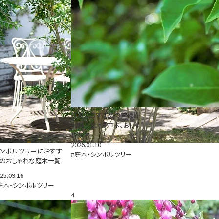
庭木におすすめの常緑樹
40種｜低木、中木、おしゃ
れな木
2026.01.10
ンボルツリーにおすす
#庭木・シンボルツリー
のおしゃれな庭木一覧
25.09.16
庭木・シンボルツリー
4