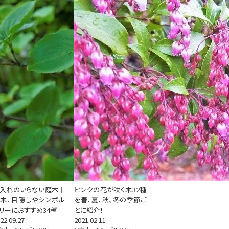
入れのいらない庭木｜
ピンクの花が咲く木32種
木、目隠しやシンボル
を春、夏、秋、冬の季節ご
リーにおすすめ34種
とに紹介！
22.09.27
2021.02.11