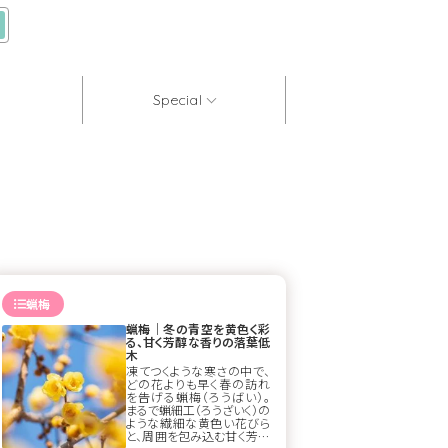
Special
蝋梅
蝋梅｜冬の青空を黄色く彩
る、甘く芳醇な香りの落葉低
木
凍てつくような寒さの中で、
どの花よりも早く春の訪れ
を告げる蝋梅（ろうばい）。
まるで蝋細工（ろうざいく）の
ような繊細な黄色い花びら
と、周囲を包み込む甘く芳醇