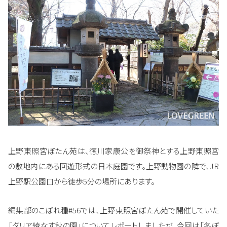
上野東照宮ぼたん苑は、徳川家康公を御祭神とする上野東照宮
の敷地内にある回遊形式の日本庭園です。上野動物園の隣で、JR
上野駅公園口から徒歩5分の場所にあります。
編集部のこぼれ種#56では、上野東照宮ぼたん苑で開催していた
「ダリア綾なす秋の園」についてレポートしましたが、今回は「冬ぼ