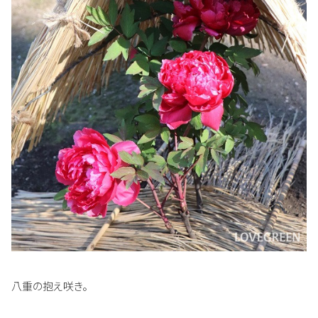
八重の抱え咲き。