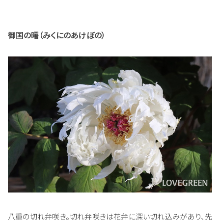
御国の曙（みくにのあけぼの）
八重の切れ弁咲き。切れ弁咲きは花弁に深い切れ込みがあり、先