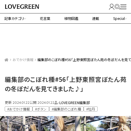
記事カテゴリ
花言葉
植物図鑑
連載
Special
おでかけ情報
編集部のこぼれ種#56「上野東照宮ぼたん苑の冬ぼだんを見て
編集部のこぼれ種#56「上野東照宮ぼたん苑
の冬ぼだんを見てきました♪」
更新
公開
LOVEGREEN編集部
2024.01.22
2024.01.22
#おでかけ情報
#ボタン
#編集部のこぼれ種
#牡丹