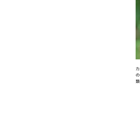
カ
の
類
20
#