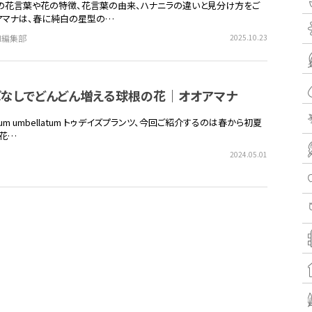
の花言葉や花の特徴、花言葉の由来、ハナニラの違いと見分け方をご
アマナは、春に純白の星型の…
EN編集部
2025.10.23
ぱなしでどんどん増える球根の花｜オオアマナ
galum umbellatum トゥデイズプランツ、今回ご紹介するのは春から初夏
花…
2024.05.01