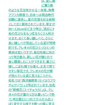
は、夏に風
に舞う蝶
のような花を咲かせる一年草。熱帯
アフリカ原産で、日本へは明治時代
初期に渡来し、夏の花壇を彩る植物
として広く栽培されています。草丈が
80～120cmほどまで伸び、頂点に4
枚の花びらをもつ花をたくさん咲か
せます。太くて長い雌しべと、さらに
長い雄しべが突出している姿が特徴
的です。クレオメの花ひとつひとつの
寿命は短いですが、毎日先端に向か
って咲き進み、新しい花が開くので
長い間楽しむことができます。暑さに
強く、こぼれ種でも増え、丈夫で育て
やすい草花です。クレオメの花が蝶
が飛んでいる姿に見えることから、
和名では「西洋風蝶草（セイヨウフウ
チョウソウ）」と呼ばれています。別名
の「酔蝶花（スイチョウカ）」は、クレ
オメの花が蕾のときは濃いピンク色
で、咲き進むにつれてだんだん白っ
ぽく変化する様子を酔った蝶に見立