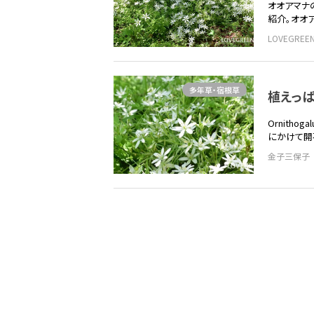
オオアマナ
紹介。オオ
LOVEGRE
多年草・宿根草
植えっ
Ornitho
にかけて開
金子三保子