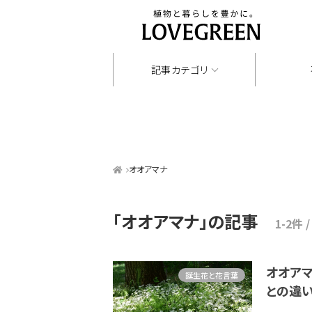
記事カテゴリ
オオアマナ
「オオアマナ」
の記事
1-2件 
オオア
誕生花と花言葉
との違