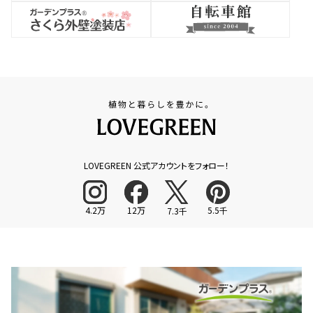
LOVEGREEN 公式アカウントをフォロー！
4.2万
12万
5.5千
7.3千