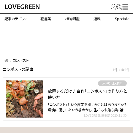
記事カテゴリ
花言葉
植物図鑑
連載
Special
コンポスト
コンポストの記事
1件 / 全1件
水やり・土・肥料
放置するだけ♪自作「コンポスト」の作り方と
使い方
「コンポスト」という言葉を聞いたことはありますか？
環境に優しいという視点から、生ごみや落ち葉、雑草
などを処…
LOVEGREEN編集部
2020.11.30