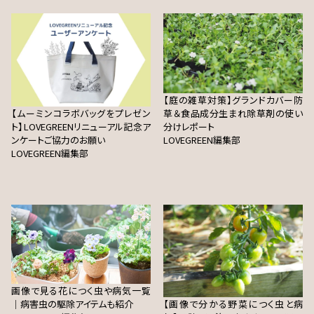
【庭の雑草対策】グランドカバー防
【ムーミンコラボバッグをプレゼン
草＆食品成分生まれ除草剤の使い
ト】LOVEGREENリニューアル記念ア
分けレポート
ンケートご協力のお願い
LOVEGREEN編集部
LOVEGREEN編集部
画像で見る花につく虫や病気一覧
｜病害虫の駆除アイテムも紹介
【画像で分かる野菜につく虫と病