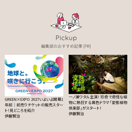
一ノ瀬ワタル主演！ 珍奇で奇怪な植
GREEN×EXPO 2027いよいよ開幕1
物に熱狂する異色ドラマ「変態植物
年前｜前売りチケットの販売スター
倶楽部」がスタート！
ト！見どころを紹介
伊藤賢治
伊藤賢治