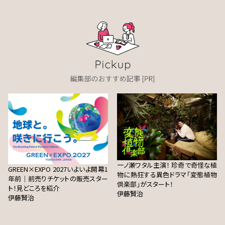
一ノ瀬ワタル主演！ 珍奇で奇怪な植
GREEN×EXPO 2027いよいよ開幕1
物に熱狂する異色ドラマ「変態植物
年前｜前売りチケットの販売スター
倶楽部」がスタート！
ト！見どころを紹介
伊藤賢治
伊藤賢治