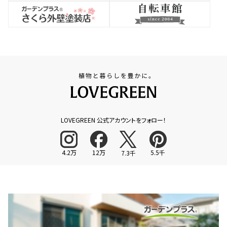
LOVEGREEN 公式アカウントをフォロー！
4.2万
12万
5.5千
7.3千