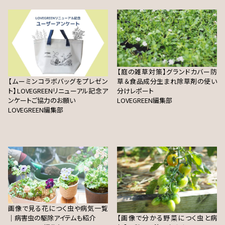
【庭の雑草対策】グランドカバー防
【ムーミンコラボバッグをプレゼン
草＆食品成分生まれ除草剤の使い
ト】LOVEGREENリニューアル記念ア
分けレポート
ンケートご協力のお願い
LOVEGREEN編集部
LOVEGREEN編集部
画像で見る花につく虫や病気一覧
｜病害虫の駆除アイテムも紹介
【画像で分かる野菜につく虫と病