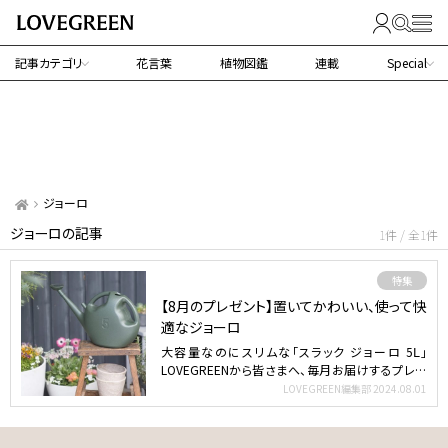
記事カテゴリ
花言葉
植物図鑑
連載
Special
ジョーロ
ジョーロの記事
1件 / 全1件
特集
【8月のプレゼント】置いてかわいい、使って快
適なジョーロ
大容量なのにスリムな「スラック ジョーロ 5Ⅼ」
LOVEGREENから皆さまへ、毎月お届けするプレゼ
ント企…
LOVEGREEN編集部
2024.08.01