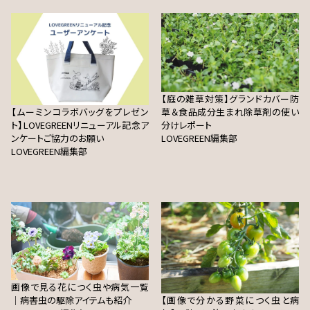
【庭の雑草対策】グランドカバー防
【ムーミンコラボバッグをプレゼン
草＆食品成分生まれ除草剤の使い
ト】LOVEGREENリニューアル記念ア
分けレポート
ンケートご協力のお願い
LOVEGREEN編集部
LOVEGREEN編集部
画像で見る花につく虫や病気一覧
｜病害虫の駆除アイテムも紹介
【画像で分かる野菜につく虫と病