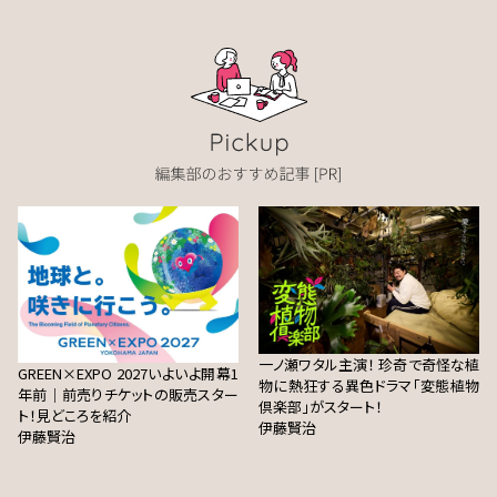
一ノ瀬ワタル主演！ 珍奇で奇怪な植
GREEN×EXPO 2027いよいよ開幕1
物に熱狂する異色ドラマ「変態植物
年前｜前売りチケットの販売スター
倶楽部」がスタート！
ト！見どころを紹介
伊藤賢治
伊藤賢治