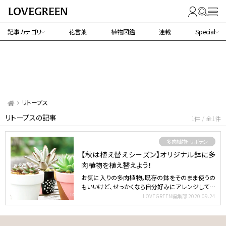
記事カテゴリ
花言葉
植物図鑑
連載
Special
リトープス
リトープスの記事
1件 / 全1件
多肉植物・サボテン
【秋は植え替えシーズン】オリジナル鉢に多
肉植物を植え替えよう！
お気に入りの多肉植物。既存の鉢をそのまま使うの
もいいけど、せっかくなら自分好みにアレンジしてみ
ませんか？今回…
LOVEGREEN編集部
2020.09.24