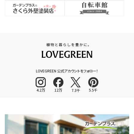
LOVEGREEN 公式アカウントをフォロー！
4.2万
12万
5.5千
7.3千