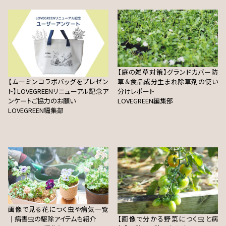
【庭の雑草対策】グランドカバー防
【ムーミンコラボバッグをプレゼン
草＆食品成分生まれ除草剤の使い
ト】LOVEGREENリニューアル記念ア
分けレポート
ンケートご協力のお願い
LOVEGREEN編集部
LOVEGREEN編集部
画像で見る花につく虫や病気一覧
｜病害虫の駆除アイテムも紹介
【画像で分かる野菜につく虫と病