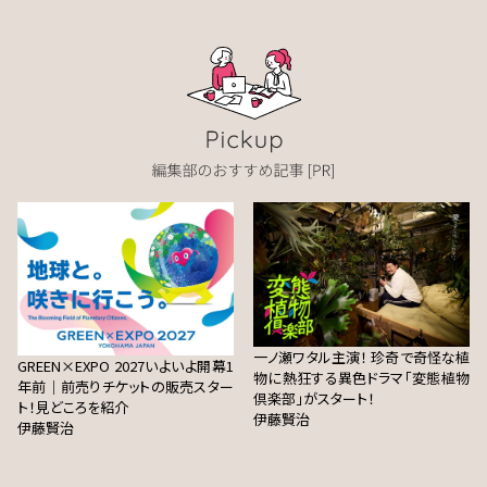
一ノ瀬ワタル主演！ 珍奇で奇怪な植
GREEN×EXPO 2027いよいよ開幕1
物に熱狂する異色ドラマ「変態植物
年前｜前売りチケットの販売スター
倶楽部」がスタート！
ト！見どころを紹介
伊藤賢治
伊藤賢治