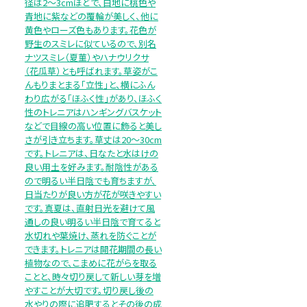
径は2～3cmほどで、白地に桃色や
青地に紫などの覆輪が美しく、他に
黄色やローズ色もあります。花色が
野生のスミレに似ているので、別名
ナツスミレ（夏菫）やハナウリクサ
（花瓜草）とも呼ばれます。草姿がこ
んもりまとまる「立性」と、横にふん
わり広がる「ほふく性」があり、ほふく
性のトレニアはハンギングバスケット
などで目線の高い位置に飾ると美し
さが引き立ちます。草丈は20～30cm
です。トレニアは、日なたと水はけの
良い用土を好みます。耐陰性がある
ので明るい半日陰でも育ちますが、
日当たりが良い方が花が咲きやすい
です。真夏は、直射日光を避けて風
通しの良い明るい半日陰で育てると
水切れや葉焼け、蒸れを防ぐことが
できます。トレニアは開花期間の長い
植物なので、こまめに花がらを取る
ことと、時々切り戻して新しい芽を増
やすことが大切です。切り戻し後の
水やりの際に追肥するとその後の成