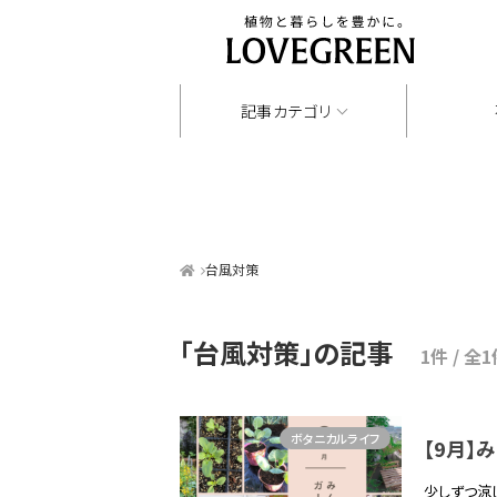
記事カテゴリ
台風対策
「台風対策」
の記事
1件 / 全
ボタニカルライフ
【9月
少しずつ涼