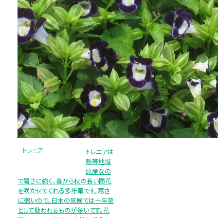
トレニア
トレニアは
熱帯地域
原産なの
で暑さに強く、春から秋の長い間花
を咲かせてくれる多年草です。寒さ
に弱いので、日本の気候では一年草
として扱われるものが多いです。花