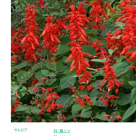
サルビア
科・属シソ