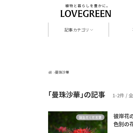
記事カテゴリ
曼珠沙華
「曼珠沙華」
の記事
1-2件 / 
彼岸花
誕生花と花言葉
色別の