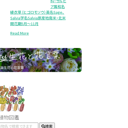
科・サルビ
ア属和名
緋衣草（ヒゴロモソウ）英名Sage、
Salvia学名Salvia原産地南米・北米
開花期5月～11月
Read More
#植物図鑑
検索