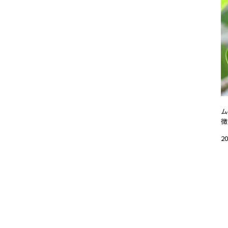
ム
徴
20
#