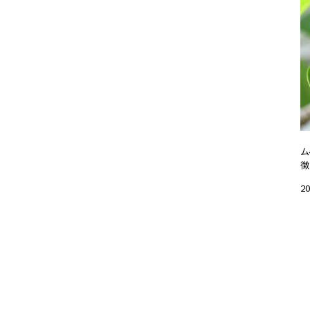
ム
徴
20
#