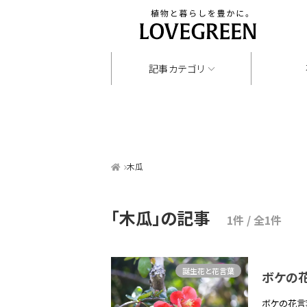
記事カテゴリ
木瓜
「木瓜」
の記事
1件 / 全1件
誕生花と花言葉
ボケの
ボケの花言