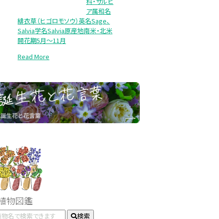
科・サルビ
ア属和名
緋衣草（ヒゴロモソウ）英名Sage、
Salvia学名Salvia原産地南米・北米
開花期5月～11月
Read More
#植物図鑑
検索