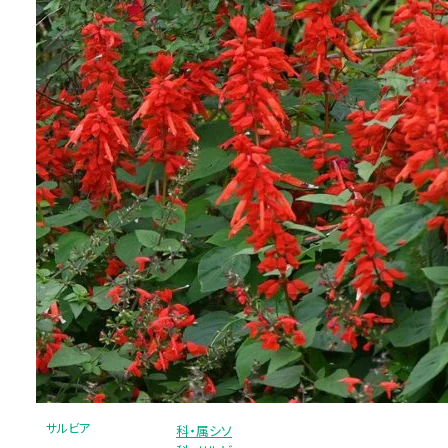
サルビア
科・属シソ