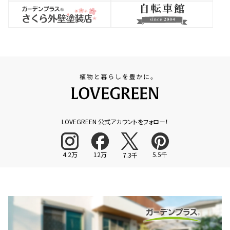
LOVEGREEN 公式アカウントをフォロー！
4.2万
12万
5.5千
7.3千