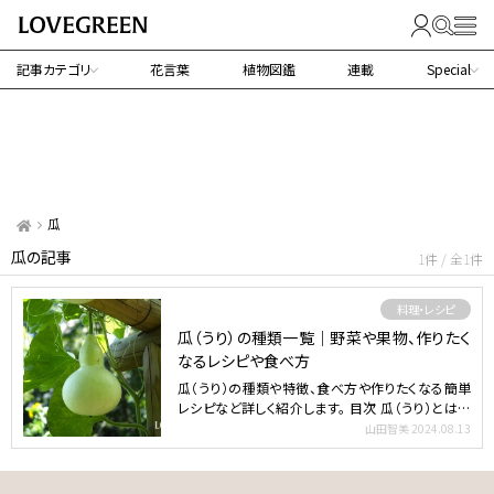
記事カテゴリ
花言葉
植物図鑑
連載
Special
瓜
瓜の記事
1件 / 全1件
料理・レシピ
瓜（うり）の種類一覧｜野菜や果物、作りたく
なるレシピや食べ方
瓜（うり）の種類や特徴、食べ方や作りたくなる簡単
レシピなど詳しく紹介します。 目次 瓜（うり）とは｜
基本情報…
山田智美
2024.08.13