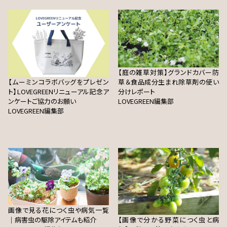
【庭の雑草対策】グランドカバー防
【ムーミンコラボバッグをプレゼン
草＆食品成分生まれ除草剤の使い
ト】LOVEGREENリニューアル記念ア
分けレポート
ンケートご協力のお願い
LOVEGREEN編集部
LOVEGREEN編集部
画像で見る花につく虫や病気一覧
｜病害虫の駆除アイテムも紹介
【画像で分かる野菜につく虫と病