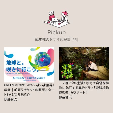
一ノ瀬ワタル主演！ 珍奇で奇怪な植
GREEN×EXPO 2027いよいよ開幕1
物に熱狂する異色ドラマ「変態植物
年前｜前売りチケットの販売スター
倶楽部」がスタート！
ト！見どころを紹介
伊藤賢治
伊藤賢治