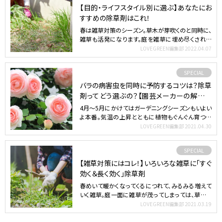
【目的・ライフスタイル別に選ぶ】あなたにお
すすめの除草剤はこれ！
春は雑草対策のシーズン。草木が芽吹くのと同時に、
雑草も活発になります。庭を雑草に埋め尽くされる
前に、対策を打…
LOVEGREEN編集部
2022.04.07
SPECIAL
バラの病害虫を同時に予防するコツは？除草
剤ってどう選ぶの？【園芸メーカーの解説動
画が分かりやすい！】
4月～5月にかけてはガーデニングシーズンもいよい
よ本番。気温の上昇とともに植物もぐんぐん育つ季
節です。でもそ…
LOVEGREEN編集部
2021.04.30
SPECIAL
【雑草対策にはコレ！】いろいろな雑草に「すぐ
効く＆長く効く」除草剤
春めいて暖かくなってくるにつれて、みるみる増えて
いく雑草。庭一面に雑草が茂ってしまっては、草取り
も大変です。…
LOVEGREEN編集部
2021.03.19