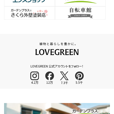
LOVEGREEN 公式アカウントをフォロー！
4.2万
12万
5.5千
7.3千