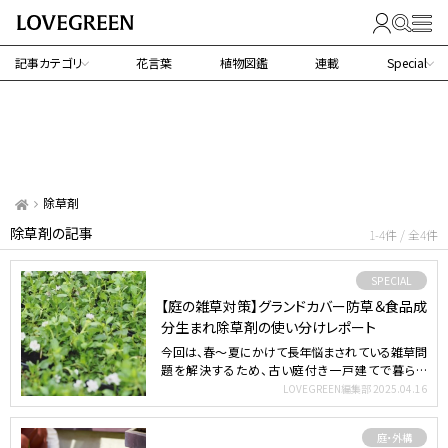
記事カテゴリ
花言葉
植物図鑑
連載
Special
除草剤
除草剤の記事
1-4件 / 全4件
SPECIAL
【庭の雑草対策】グランドカバー防草＆食品成
分生まれ除草剤の使い分けレポート
今回は、春～夏にかけて長年悩まされている雑草問
題を解決するため、古い庭付き一戸建てで暮らす
LOVEGREEN…
LOVEGREEN編集部
2025.04.16
庭・外構