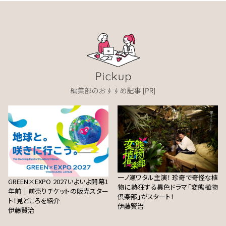
一ノ瀬ワタル主演！ 珍奇で奇怪な植
GREEN×EXPO 2027いよいよ開幕1
物に熱狂する異色ドラマ「変態植物
年前｜前売りチケットの販売スター
倶楽部」がスタート！
ト！見どころを紹介
伊藤賢治
伊藤賢治