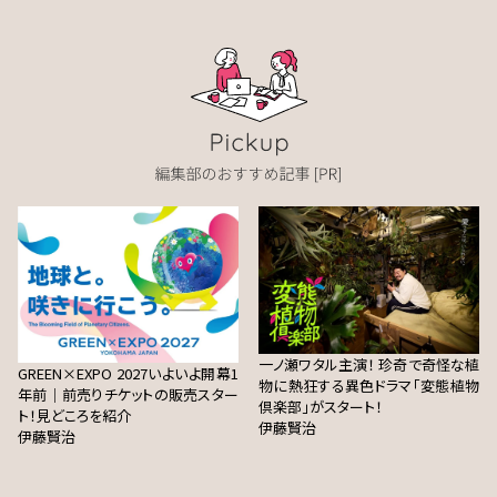
一ノ瀬ワタル主演！ 珍奇で奇怪な植
GREEN×EXPO 2027いよいよ開幕1
物に熱狂する異色ドラマ「変態植物
年前｜前売りチケットの販売スター
倶楽部」がスタート！
ト！見どころを紹介
伊藤賢治
伊藤賢治