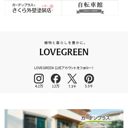
LOVEGREEN 公式アカウントをフォロー！
4.2万
12万
5.5千
7.3千