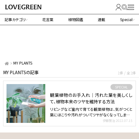
記事カテゴリ
花言葉
植物図鑑
連載
Special
MY PLANTS
MY PLANTSの記事
1件 / 全1件
SPECIAL
観葉植物のお手入れ｜汚れた葉を美しくし
て、植物本来のツヤを維持する方法
リビングなど室内で育てる観葉植物は、気がつくと
葉にほこりや汚れがついてツヤがなくなってしまうこ
とも多いですよ…
伊藤賢治
2022.07.15