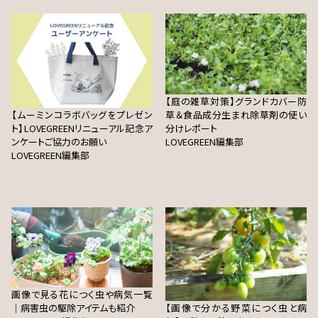
【庭の雑草対策】グランドカバー防
【ムーミンコラボバッグをプレゼン
草＆食品成分生まれ除草剤の使い
ト】LOVEGREENリニューアル記念ア
分けレポート
ンケートご協力のお願い
LOVEGREEN編集部
LOVEGREEN編集部
画像で見る花につく虫や病気一覧
｜病害虫の駆除アイテムも紹介
【画像で分かる野菜につく虫と病