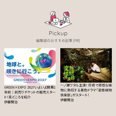
一ノ瀬ワタル主演！ 珍奇で奇怪な植
GREEN×EXPO 2027いよいよ開幕1
物に熱狂する異色ドラマ「変態植物
年前｜前売りチケットの販売スター
倶楽部」がスタート！
ト！見どころを紹介
伊藤賢治
伊藤賢治