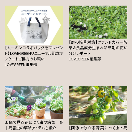
【庭の雑草対策】グランドカバー防
【ムーミンコラボバッグをプレゼン
草＆食品成分生まれ除草剤の使い
ト】LOVEGREENリニューアル記念ア
分けレポート
ンケートご協力のお願い
LOVEGREEN編集部
LOVEGREEN編集部
画像で見る花につく虫や病気一覧
｜病害虫の駆除アイテムも紹介
【画像で分かる野菜につく虫と病