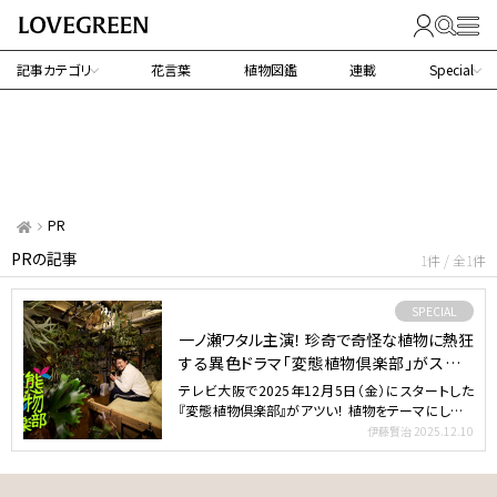
記事カテゴリ
花言葉
植物図鑑
連載
Special
PR
PRの記事
1件 / 全1件
SPECIAL
一ノ瀬ワタル主演！ 珍奇で奇怪な植物に熱狂
する異色ドラマ「変態植物倶楽部」がスター
ト！
テレビ大阪で2025年12月5日（金）にスタートした
『変態植物倶楽部』がアツい！ 植物をテーマにしたド
ラマは…
伊藤賢治
2025.12.10