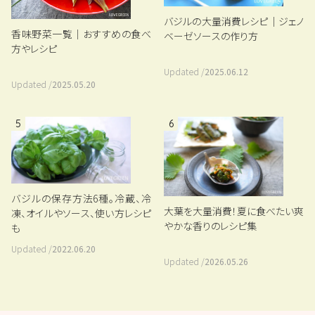
バジルの大量消費レシピ｜ジェノ
香味野菜一覧｜おすすめの食べ
ベーゼソースの作り方
方やレシピ
Updated /
2025.06.12
Updated /
2025.05.20
5
6
バジルの保存方法6種。冷蔵、冷
大葉を大量消費！夏に食べたい爽
凍、オイルやソース、使い方レシピ
やかな香りのレシピ集
も
Updated /
2022.06.20
Updated /
2026.05.26