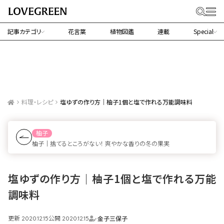
記事カテゴリ
花言葉
植物図鑑
連載
Special
料理・レシピ
塩ゆずの作り方｜柚子1個と塩で作れる万能調味料
柚子
柚子｜捨てるところがない！ 爽やかな香りの冬の果実
塩ゆずの作り方｜柚子1個と塩で作れる万能
調味料
更新
公開
金子三保子
2020.12.15
2020.12.15