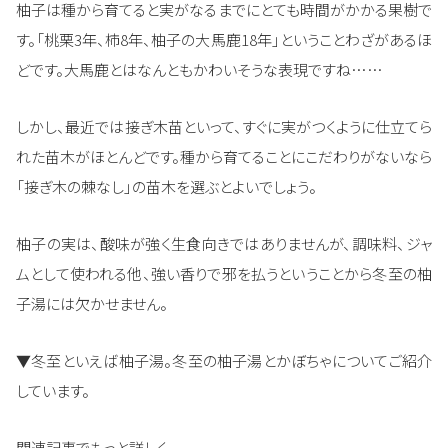
柚子は種から育てると実がなるまでにとても時間がかかる果樹で
す。「桃栗3年、柿8年、柚子の大馬鹿18年」ということわざがあるほ
どです。大馬鹿とはなんともかわいそうな表現ですね……
しかし、最近では接ぎ木苗といって、すぐに実がつくように仕立てら
れた苗木がほとんどです。種から育てることにこだわりがないなら
「接ぎ木の棘なし」の苗木を選ぶとよいでしょう。
柚子の実は、酸味が強く生食向きではありませんが、調味料、ジャ
ムとして使われる他、強い香りで邪を払うということから冬至の柚
子湯には欠かせません。
▼冬至といえば柚子湯。冬至の柚子湯とかぼちゃについてご紹介
しています。
関連記事でもっと詳しく