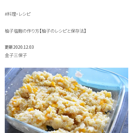
#料理・レシピ
柚子塩麹の作り方【柚子のレシピと保存法】
更新
2020.12.03
金子三保子