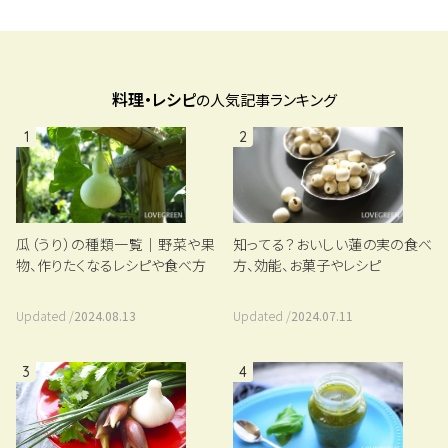
料理・レシピ
の人気記事ランキング
1
2
瓜（うり）の種類一覧｜野菜や果
知ってる？おいしい蓮の実の食べ
物、作りたくなるレシピや食べ方
方、効能、お菓子やレシピ
Updated /
2024.08.13
Updated /
2024.07.11
3
4