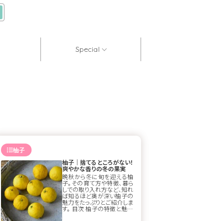
Special
柚子
柚子｜捨てるところがない！
爽やかな香りの冬の果実
晩秋から冬に旬を迎える柚
子。その育て方や特徴、暮ら
しでの取り入れ方など、知れ
ば知るほど奥が深い柚子の
魅力をたっぷりとご紹介しま
す。 目次 柚子の特徴と魅力
柚子の育て方 柚子を暮らし