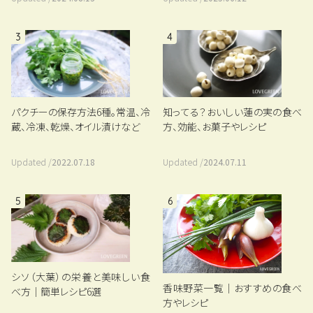
3
4
パクチーの保存方法6種。常温、冷
知ってる？おいしい蓮の実の食べ
蔵、冷凍、乾燥、オイル漬けなど
方、効能、お菓子やレシピ
Updated /
2022.07.18
Updated /
2024.07.11
5
6
シソ（大葉）の栄養と美味しい食
香味野菜一覧｜おすすめの食べ
べ方｜簡単レシピ6選
方やレシピ