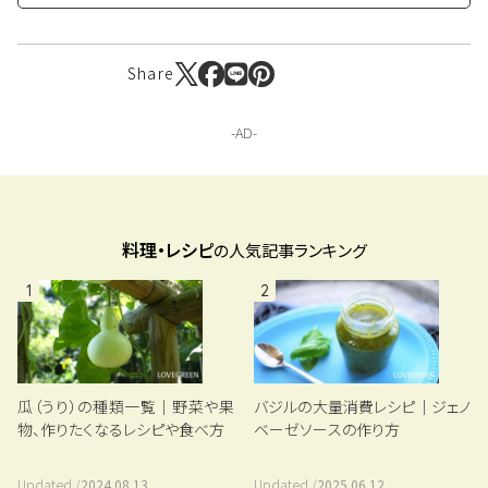
Share
料理・レシピ
の人気記事ランキング
1
2
瓜（うり）の種類一覧｜野菜や果
バジルの大量消費レシピ｜ジェノ
物、作りたくなるレシピや食べ方
ベーゼソースの作り方
Updated /
2024.08.13
Updated /
2025.06.12