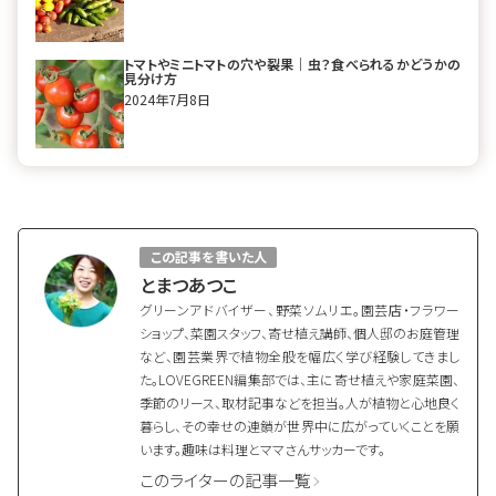
トマトやミニトマトの穴や裂果｜虫？食べられるかどうかの
見分け方
2024年7月8日
この記事を書いた人
とまつあつこ
グリーンアドバイザー、野菜ソムリエ。園芸店・フラワー
ショップ、菜園スタッフ、寄せ植え講師、個人邸のお庭管理
など、園芸業界で植物全般を幅広く学び経験してきまし
た。LOVEGREEN編集部では、主に寄せ植えや家庭菜園、
季節のリース、取材記事などを担当。人が植物と心地良く
暮らし、その幸せの連鎖が世界中に広がっていくことを願
います。趣味は料理とママさんサッカーです。
このライターの記事一覧