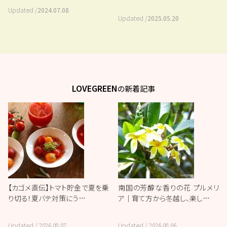
Updated /
2024.07.08
Updated /
2025.05.20
LOVEGREEN
の新着記事
【カゴメ直伝】トマト貯金で夏を乗
南国の芳醇な香りの花 プルメリ
り切る！夏バテ対策にう…
ア｜育て方から冬越し、楽し…
Updated /
2026.08.07
Updated /
2026.08.06