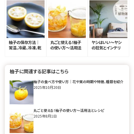
柚子の保存方法｜
丸ごと使える！柚子
ヤシはいい〜ヤシ
常温、冷蔵、冷凍、乾
の使い方～活用法
の狂気とインテリ
燥で香りを長く楽し
とレシピ
ア〜【ぴーちゃん連
む
載vol.5】
柚子に関連する記事はこちら
柚子の食べ方や使い方｜花や実の時期や特徴、種類を紹介
2025年10月20日
丸ごと使える！柚子の使い方～活用法とレシピ
2025年8月1日