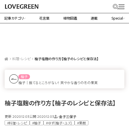
記事カテゴリ
花言葉
植物図鑑
連載
Special
料理・レシピ
柚子塩麹の作り方【柚子のレシピと保存法】
柚子
柚子｜捨てるところがない！ 爽やかな香りの冬の果実
柚子塩麹の作り方【柚子のレシピと保存法】
更新
公開
金子三保子
2020.12.03
2020.12.03
#料理・レシピ
#柚子
#ゆず(柚子・ユズ)
#果樹