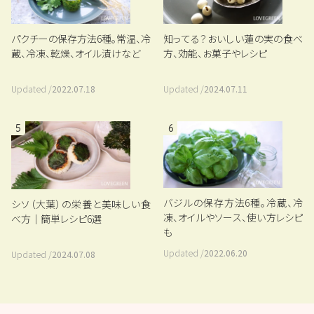
パクチーの保存方法6種。常温、冷
知ってる？おいしい蓮の実の食べ
蔵、冷凍、乾燥、オイル漬けなど
方、効能、お菓子やレシピ
Updated /
2022.07.18
Updated /
2024.07.11
5
6
バジルの保存方法6種。冷蔵、冷
シソ（大葉）の栄養と美味しい食
凍、オイルやソース、使い方レシピ
べ方｜簡単レシピ6選
も
Updated /
2022.06.20
Updated /
2024.07.08