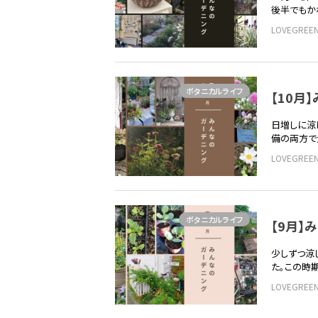
後半でもか
LOVEGRE
ボタニカルライフ
【10
日増しに涼
備の両方で
LOVEGRE
ボタニカルライフ
【9月
少しずつ涼
た。この時
LOVEGRE