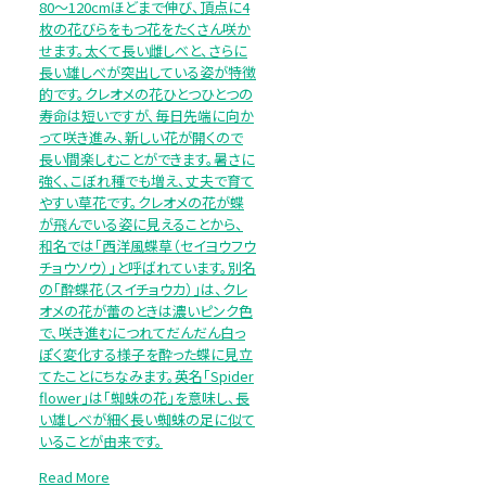
80～120cmほどまで伸び、頂点に4
枚の花びらをもつ花をたくさん咲か
せます。太くて長い雌しべと、さらに
長い雄しべが突出している姿が特徴
的です。クレオメの花ひとつひとつの
寿命は短いですが、毎日先端に向か
って咲き進み、新しい花が開くので
長い間楽しむことができます。暑さに
強く、こぼれ種でも増え、丈夫で育て
やすい草花です。クレオメの花が蝶
が飛んでいる姿に見えることから、
和名では「西洋風蝶草（セイヨウフウ
チョウソウ）」と呼ばれています。別名
の「酔蝶花（スイチョウカ）」は、クレ
オメの花が蕾のときは濃いピンク色
で、咲き進むにつれてだんだん白っ
ぽく変化する様子を酔った蝶に見立
てたことにちなみます。英名「Spider
flower」は「蜘蛛の花」を意味し、長
い雄しべが細く長い蜘蛛の足に似て
いることが由来です。
Read More