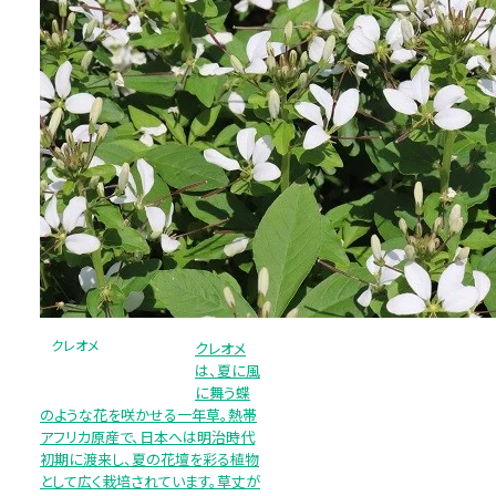
クレオメ
クレオメ
は、夏に風
に舞う蝶
のような花を咲かせる一年草。熱帯
アフリカ原産で、日本へは明治時代
初期に渡来し、夏の花壇を彩る植物
として広く栽培されています。草丈が