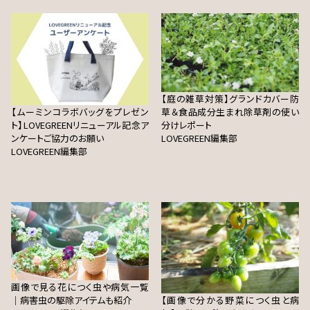
【庭の雑草対策】グランドカバー防
【ムーミンコラボバッグをプレゼン
草＆食品成分生まれ除草剤の使い
ト】LOVEGREENリニューアル記念ア
分けレポート
ンケートご協力のお願い
LOVEGREEN編集部
LOVEGREEN編集部
画像で見る花につく虫や病気一覧
｜病害虫の駆除アイテムも紹介
【画像で分かる野菜につく虫と病