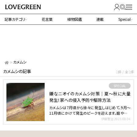
記事カテゴリ
花言葉
植物図鑑
連載
Special
カメムシ
カメムシの記事
1件 / 全1件
SPECIAL
嫌なニオイのカメムシ対策｜夏～秋に大量
発生！家への侵入予防や駆除方法
カメムシは7月頃から徐々に発生しはじめて、9月～
11月頃にかけて発生のピークを迎えます。庭やベラ
ンダで見かけ…
伊藤賢治
2023.08.04