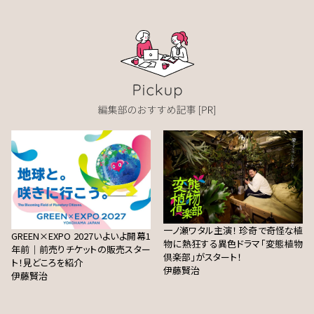
一ノ瀬ワタル主演！ 珍奇で奇怪な植
GREEN×EXPO 2027いよいよ開幕1
物に熱狂する異色ドラマ「変態植物
年前｜前売りチケットの販売スター
倶楽部」がスタート！
ト！見どころを紹介
伊藤賢治
伊藤賢治