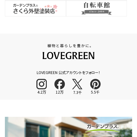
LOVEGREEN 公式アカウントをフォロー！
4.2万
12万
5.5千
7.3千