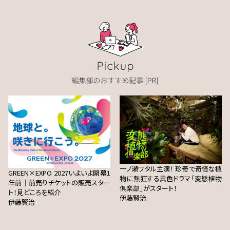
一ノ瀬ワタル主演！ 珍奇で奇怪な植
GREEN×EXPO 2027いよいよ開幕1
物に熱狂する異色ドラマ「変態植物
年前｜前売りチケットの販売スター
倶楽部」がスタート！
ト！見どころを紹介
伊藤賢治
伊藤賢治