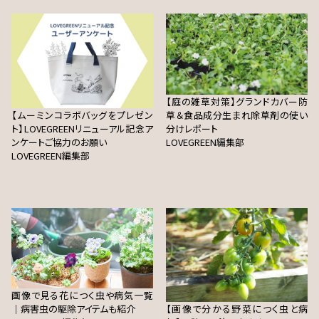
【庭の雑草対策】グランドカバー防
【ムーミンコラボバッグをプレゼン
草＆食品成分生まれ除草剤の使い
ト】LOVEGREENリニューアル記念ア
分けレポート
ンケートご協力のお願い
LOVEGREEN編集部
LOVEGREEN編集部
画像で見る花につく虫や病気一覧
｜病害虫の駆除アイテムも紹介
【画像で分かる野菜につく虫と病