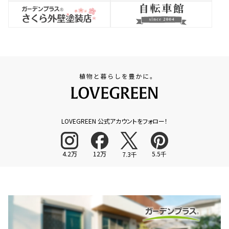
LOVEGREEN 公式アカウントをフォロー！
4.2万
12万
5.5千
7.3千