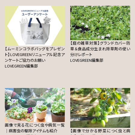
【庭の雑草対策】グランドカバー防
【ムーミンコラボバッグをプレゼン
草＆食品成分生まれ除草剤の使い
ト】LOVEGREENリニューアル記念ア
分けレポート
ンケートご協力のお願い
LOVEGREEN編集部
LOVEGREEN編集部
画像で見る花につく虫や病気一覧
｜病害虫の駆除アイテムも紹介
【画像で分かる野菜につく虫と病