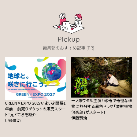
一ノ瀬ワタル主演！ 珍奇で奇怪な植
GREEN×EXPO 2027いよいよ開幕1
物に熱狂する異色ドラマ「変態植物
年前｜前売りチケットの販売スター
倶楽部」がスタート！
ト！見どころを紹介
伊藤賢治
伊藤賢治