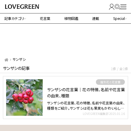
記事カテゴリ
花言葉
植物図鑑
連載
Special
サンザシ
サンザシの記事
1件 / 全1件
誕生花と花言葉
サンザシの花言葉｜花の特徴、名前や花言葉
の由来、種類
サンザシの花言葉、花の特徴、名前や花言葉の由来、
種類をご紹介。サンザシは花も果実もかわいらしく、
生薬にもされ…
LOVEGREEN編集部
2025.01.16