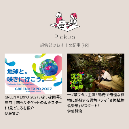
一ノ瀬ワタル主演！ 珍奇で奇怪な植
GREEN×EXPO 2027いよいよ開幕1
物に熱狂する異色ドラマ「変態植物
年前｜前売りチケットの販売スター
倶楽部」がスタート！
ト！見どころを紹介
伊藤賢治
伊藤賢治