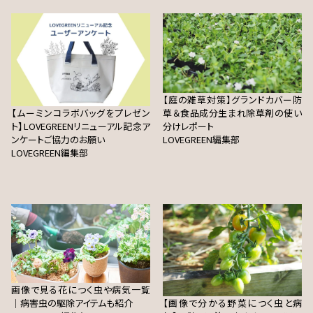
【庭の雑草対策】グランドカバー防
【ムーミンコラボバッグをプレゼン
草＆食品成分生まれ除草剤の使い
ト】LOVEGREENリニューアル記念ア
分けレポート
ンケートご協力のお願い
LOVEGREEN編集部
LOVEGREEN編集部
画像で見る花につく虫や病気一覧
｜病害虫の駆除アイテムも紹介
【画像で分かる野菜につく虫と病