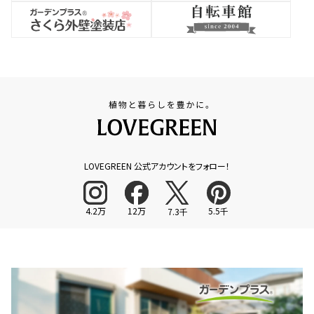
LOVEGREEN 公式アカウントをフォロー！
4.2万
12万
5.5千
7.3千