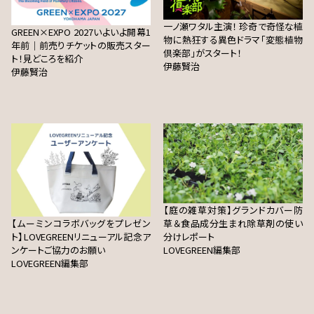
一ノ瀬ワタル主演！ 珍奇で奇怪な植
GREEN×EXPO 2027いよいよ開幕1
物に熱狂する異色ドラマ「変態植物
年前｜前売りチケットの販売スター
倶楽部」がスタート！
ト！見どころを紹介
伊藤賢治
伊藤賢治
【庭の雑草対策】グランドカバー防
【ムーミンコラボバッグをプレゼン
草＆食品成分生まれ除草剤の使い
ト】LOVEGREENリニューアル記念ア
分けレポート
ンケートご協力のお願い
LOVEGREEN編集部
LOVEGREEN編集部