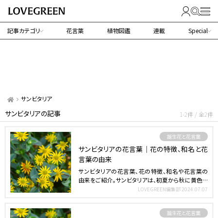
記事カテゴリ
花言葉
植物図鑑
連載
Special
サンビタリア
サンビタリアの記事
1-2件 / 全2件
誕生花と花言葉
サンビタリアの花言葉｜花の特徴、和名と花
言葉の由来
サンビタリアの花言葉、花の特徴、和名や花言葉の
由来をご紹介。サンビタリアは、初夏から秋に黄色い
小さな花を無数…
LOVEGREEN編集部
2024.07.07
誕生花と花言葉