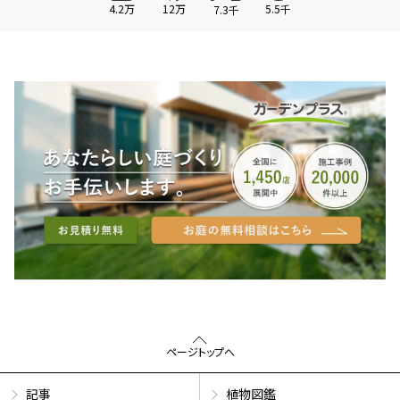
4.2万
12万
5.5千
7.3千
ページトップへ
記事
植物図鑑