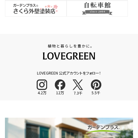
LOVEGREEN 公式アカウントをフォロー！
4.2万
12万
5.5千
7.3千