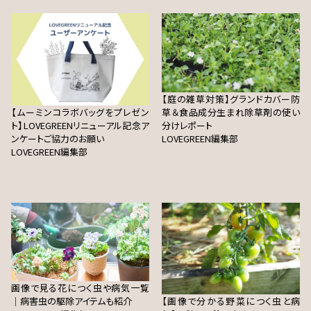
【庭の雑草対策】グランドカバー防
【ムーミンコラボバッグをプレゼン
草＆食品成分生まれ除草剤の使い
ト】LOVEGREENリニューアル記念ア
分けレポート
ンケートご協力のお願い
LOVEGREEN編集部
LOVEGREEN編集部
画像で見る花につく虫や病気一覧
｜病害虫の駆除アイテムも紹介
【画像で分かる野菜につく虫と病