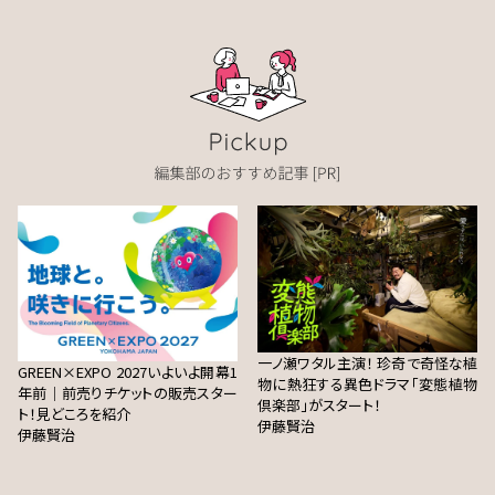
一ノ瀬ワタル主演！ 珍奇で奇怪な植
GREEN×EXPO 2027いよいよ開幕1
物に熱狂する異色ドラマ「変態植物
年前｜前売りチケットの販売スター
倶楽部」がスタート！
ト！見どころを紹介
伊藤賢治
伊藤賢治