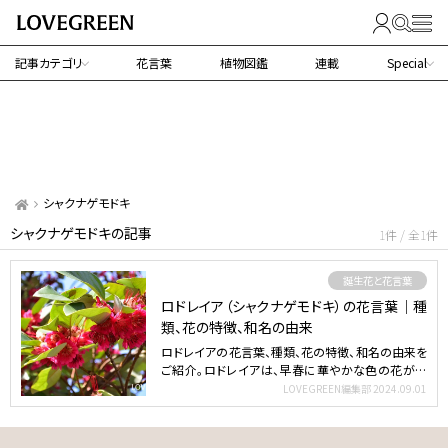
記事カテゴリ
花言葉
植物図鑑
連載
Special
シャクナゲモドキ
シャクナゲモドキの記事
1件 / 全1件
誕生花と花言葉
ロドレイア（シャクナゲモドキ）の花言葉｜種
類、花の特徴、和名の由来
ロドレイアの花言葉、種類、花の特徴、和名の由来を
ご紹介。ロドレイアは、早春に華やかな色の花が開
花する中国や東…
LOVEGREEN編集部
2024.09.01