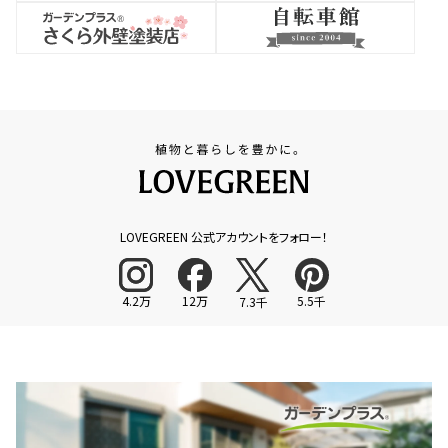
LOVEGREEN 公式アカウントをフォロー！
4.2万
12万
5.5千
7.3千