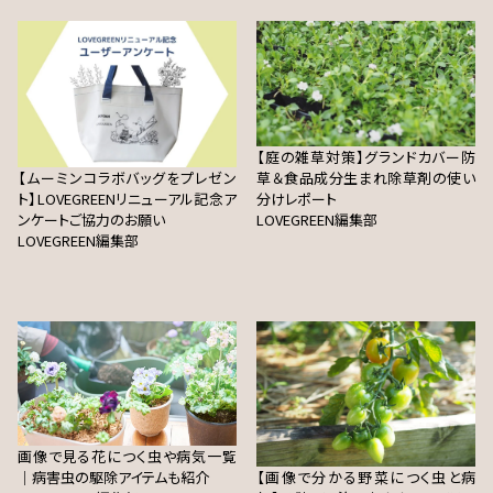
【庭の雑草対策】グランドカバー防
【ムーミンコラボバッグをプレゼン
草＆食品成分生まれ除草剤の使い
ト】LOVEGREENリニューアル記念ア
分けレポート
ンケートご協力のお願い
LOVEGREEN編集部
LOVEGREEN編集部
画像で見る花につく虫や病気一覧
｜病害虫の駆除アイテムも紹介
【画像で分かる野菜につく虫と病