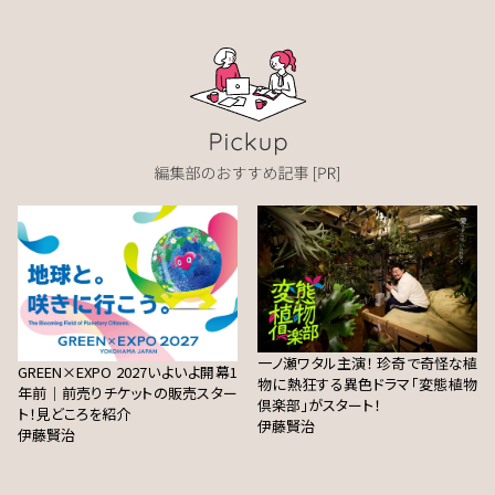
一ノ瀬ワタル主演！ 珍奇で奇怪な植
GREEN×EXPO 2027いよいよ開幕1
物に熱狂する異色ドラマ「変態植物
年前｜前売りチケットの販売スター
倶楽部」がスタート！
ト！見どころを紹介
伊藤賢治
伊藤賢治