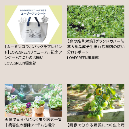
【庭の雑草対策】グランドカバー防
【ムーミンコラボバッグをプレゼン
草＆食品成分生まれ除草剤の使い
ト】LOVEGREENリニューアル記念ア
分けレポート
ンケートご協力のお願い
LOVEGREEN編集部
LOVEGREEN編集部
画像で見る花につく虫や病気一覧
｜病害虫の駆除アイテムも紹介
【画像で分かる野菜につく虫と病