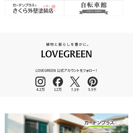
LOVEGREEN 公式アカウントをフォロー！
4.2万
12万
5.5千
7.3千