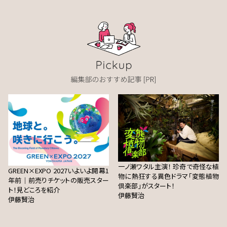
一ノ瀬ワタル主演！ 珍奇で奇怪な植
GREEN×EXPO 2027いよいよ開幕1
物に熱狂する異色ドラマ「変態植物
年前｜前売りチケットの販売スター
倶楽部」がスタート！
ト！見どころを紹介
伊藤賢治
伊藤賢治