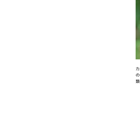
カ
の
類
20
#