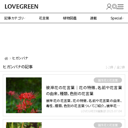
記事カテゴリ
花言葉
植物図鑑
連載
Special
ヒガンバナ
ヒガンバナの記事
1-2件 / 全2件
誕生花と花言葉
彼岸花の花言葉｜花の特徴、名前や花言葉
の由来、種類、色別の花言葉
彼岸花の花言葉、花の特徴、名前や花言葉の由来、
毒性、種類、色別の花言葉ついてご紹介。彼岸花は、
秋の彼岸の頃に…
LOVEGREEN編集部
2025.07.04
誕生花と花言葉