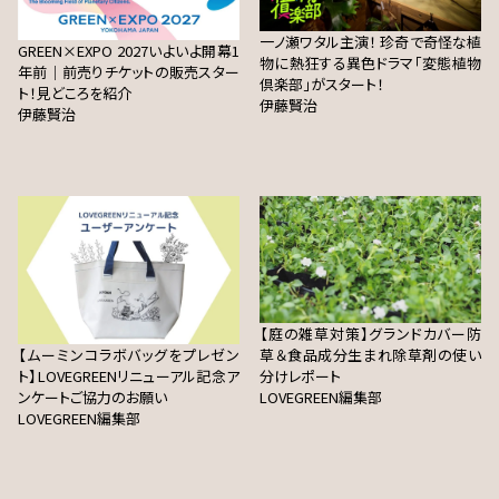
一ノ瀬ワタル主演！ 珍奇で奇怪な植
GREEN×EXPO 2027いよいよ開幕1
物に熱狂する異色ドラマ「変態植物
年前｜前売りチケットの販売スター
倶楽部」がスタート！
ト！見どころを紹介
伊藤賢治
伊藤賢治
【庭の雑草対策】グランドカバー防
【ムーミンコラボバッグをプレゼン
草＆食品成分生まれ除草剤の使い
ト】LOVEGREENリニューアル記念ア
分けレポート
ンケートご協力のお願い
LOVEGREEN編集部
LOVEGREEN編集部