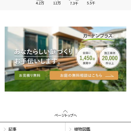
4.2万
12万
5.5千
7.3千
ページトップへ
記事
植物図鑑