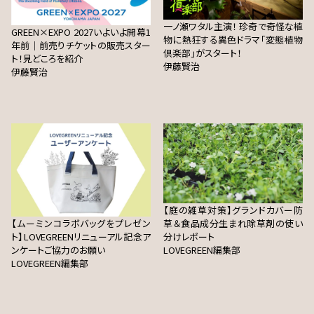
一ノ瀬ワタル主演！ 珍奇で奇怪な植
GREEN×EXPO 2027いよいよ開幕1
物に熱狂する異色ドラマ「変態植物
年前｜前売りチケットの販売スター
倶楽部」がスタート！
ト！見どころを紹介
伊藤賢治
伊藤賢治
【庭の雑草対策】グランドカバー防
【ムーミンコラボバッグをプレゼン
草＆食品成分生まれ除草剤の使い
ト】LOVEGREENリニューアル記念ア
分けレポート
ンケートご協力のお願い
LOVEGREEN編集部
LOVEGREEN編集部