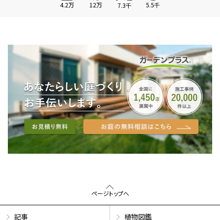
4.2万
12万
5.5千
7.3千
ページトップへ
記事
植物図鑑