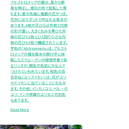
アルストロメリアの葉は、茎から新
芽を伸ばし、根元の所で反転して育
ちます。茎の先端に複数の花がつき、
花弁にはスポットと呼ばれる斑点が
あります。6枚の花びらは外側と内側
の形が違い、大きく丸みを帯びた外
側の花びら3枚とひと回り小さな内
側の花びら3枚で構成されています。
学名の「Alstroemeria」は、アルスト
ロメリアの種を南米の旅行中に採
取したスウェーデンの植物学者であ
るリンネが、親友の名前にちなんで
つけたといわれています。和名の百
合水仙（ユリズイセン）は、花がユリ
やスイセンに似ていることにちなみ
ます。その他、インカノユリ、ペルーの
ユリ、インカ帝国のユリなどの別名
もあります。
Read More