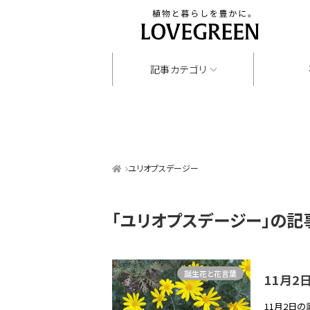
記事カテゴリ
ユリオプスデージー
「ユリオプスデージー」
の記
誕生花と花言葉
11月
11月2日