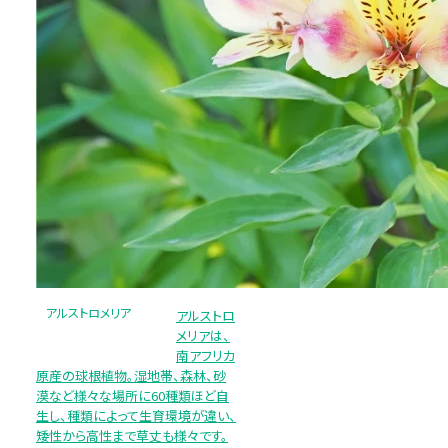
アルストロメリア
アルストロ
メリアは、
南アフリカ
原産の球根植物。湿地帯、森林、砂
漠など様々な場所に60種類ほど自
生し、種類によって生育環境が違い、
矮性から高性まで草丈も様々です。