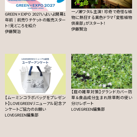
一ノ瀬ワタル主演！ 珍奇で奇怪な植
GREEN×EXPO 2027いよいよ開幕1
物に熱狂する異色ドラマ「変態植物
年前｜前売りチケットの販売スター
倶楽部」がスタート！
ト！見どころを紹介
伊藤賢治
伊藤賢治
【庭の雑草対策】グランドカバー防
【ムーミンコラボバッグをプレゼン
草＆食品成分生まれ除草剤の使い
ト】LOVEGREENリニューアル記念ア
分けレポート
ンケートご協力のお願い
LOVEGREEN編集部
LOVEGREEN編集部