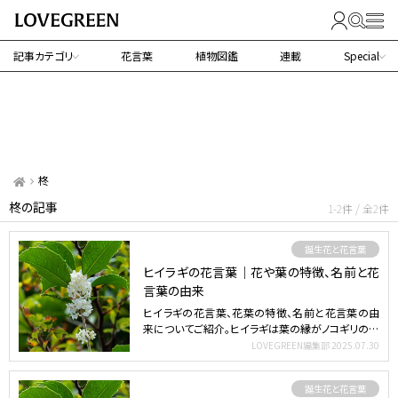
記事カテゴリ
花言葉
植物図鑑
連載
Special
柊
柊の記事
1-2件 / 全2件
誕生花と花言葉
ヒイラギの花言葉｜花や葉の特徴、名前と花
言葉の由来
ヒイラギの花言葉、花葉の特徴、名前と花言葉の由
来についてご紹介。ヒイラギは葉の縁がノコギリの歯
のようにギザギ…
LOVEGREEN編集部
2025.07.30
誕生花と花言葉