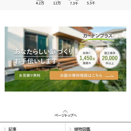
4.2万
12万
5.5千
7.3千
ページトップへ
記事
植物図鑑