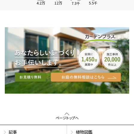
4.2万
12万
5.5千
7.3千
ページトップへ
記事
植物図鑑