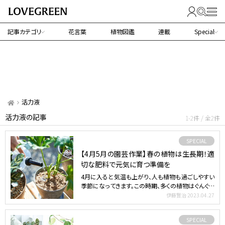
記事カテゴリ
花言葉
植物図鑑
連載
Special
活力液
活力液の記事
1-2件 / 全2件
SPECIAL
【4月5月の園芸作業】春の植物は生長期！適
切な肥料で元気に育つ準備を
4月に入ると気温も上がり、人も植物も過ごしやすい
季節になってきます。この時期、多くの植物はぐんぐん
と育つ生長…
伊藤賢治
2023.04.27
SPECIAL