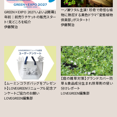
一ノ瀬ワタル主演！ 珍奇で奇怪な植
GREEN×EXPO 2027いよいよ開幕1
物に熱狂する異色ドラマ「変態植物
年前｜前売りチケットの販売スター
倶楽部」がスタート！
ト！見どころを紹介
伊藤賢治
伊藤賢治
【庭の雑草対策】グランドカバー防
【ムーミンコラボバッグをプレゼン
草＆食品成分生まれ除草剤の使い
ト】LOVEGREENリニューアル記念ア
分けレポート
ンケートご協力のお願い
LOVEGREEN編集部
LOVEGREEN編集部