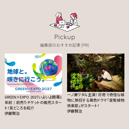
一ノ瀬ワタル主演！ 珍奇で奇怪な植
GREEN×EXPO 2027いよいよ開幕1
物に熱狂する異色ドラマ「変態植物
年前｜前売りチケットの販売スター
倶楽部」がスタート！
ト！見どころを紹介
伊藤賢治
伊藤賢治