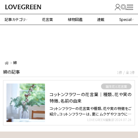
記事カテゴリ
花言葉
植物図鑑
連載
Special
綿
綿の記事
1件 / 全1件
誕生花と花言葉
コットンフラワーの花言葉｜種類、花や実の
特徴、名前の由来
コットンフラワーの花言葉や種類、花や実の特徴をご
紹介。コットンフラワーは、夏にムクゲやフヨウに似
た黄色い花を…
LOVEGREEN編集部
2024.07.24