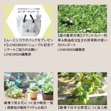
【庭の雑草対策】グランドカバー防
【ムーミンコラボバッグをプレゼン
草＆食品成分生まれ除草剤の使い
ト】LOVEGREENリニューアル記念ア
分けレポート
ンケートご協力のお願い
LOVEGREEN編集部
LOVEGREEN編集部
画像で見る花につく虫や病気一覧
｜病害虫の駆除アイテムも紹介
【画像で分かる野菜につく虫と病