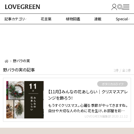
記事カテゴリ
花言葉
植物図鑑
連載
Special
野バラの実
野バラの実の記事
1件 / 全1件
ボタニカルライフ
【11月】みんなの花あしらい｜クリスマスアレ
ンジを飾ろう！
もうすぐクリスマス。心躍る季節がやってきますね。
自分や大切な人のために花を生け、お部屋を彩って
みるのはいか…
LOVEGREEN編集部
2020.11.12