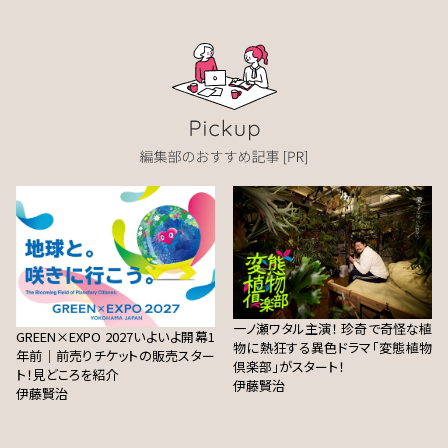
一ノ瀬ワタル主演！ 珍奇で奇怪な植
GREEN×EXPO 2027いよいよ開幕1
物に熱狂する異色ドラマ「変態植物
年前｜前売りチケットの販売スター
倶楽部」がスタート！
ト！見どころを紹介
伊藤賢治
伊藤賢治