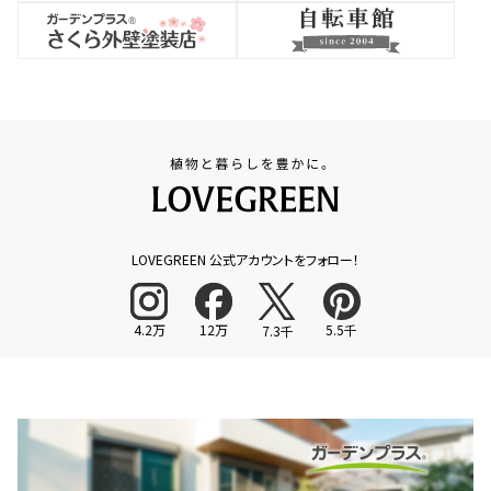
LOVEGREEN 公式アカウントをフォロー！
4.2万
12万
5.5千
7.3千