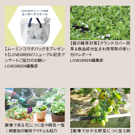
【庭の雑草対策】グランドカバー防
【ムーミンコラボバッグをプレゼン
草＆食品成分生まれ除草剤の使い
ト】LOVEGREENリニューアル記念ア
分けレポート
ンケートご協力のお願い
LOVEGREEN編集部
LOVEGREEN編集部
画像で見る花につく虫や病気一覧
｜病害虫の駆除アイテムも紹介
【画像で分かる野菜につく虫と病