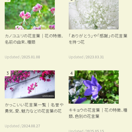
カノコユリの花言葉｜花の特徴、
「ありがとう」や「感謝」の花言葉
名前の由来、種類
を持つ花
Updated /
2025.01.08
Updated /
2023.03.31
3
4
かっこいい花言葉一覧｜名誉や
キキョウの花言葉｜花の特徴、種
勇気、愛、魅力などの花言葉の花
類、色別の花言葉
Updated /
2024.08.27
Updated /
2025.05.15