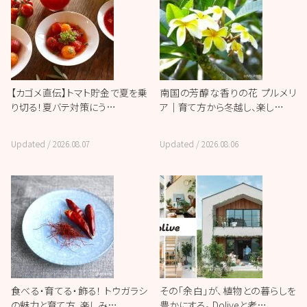
【カゴメ直伝】トマト貯金で夏を乗
南国の芳醇な香りの花 プルメリ
り切る！夏バテ対策にう…
ア｜育て方から冬越し、楽し…
Updated /
2026.08.07
Updated /
2026.08.06
食べる・育てる・飾る！ トウガラシ
その「余白」が、植物との暮らしを
の魅力と育て方、楽しみ…
豊かにする。 Doliveと考…