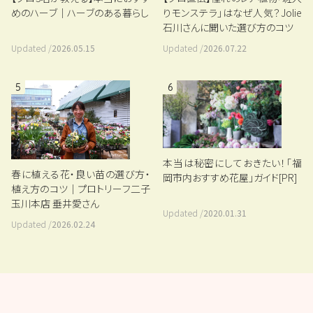
めのハーブ｜ハーブのある暮らし
りモンステラ」はなぜ人気？Jolie
石川さんに聞いた選び方のコツ
Updated /
2026.05.15
Updated /
2026.07.22
5
6
本当は秘密にしておきたい！「福
春に植える花・良い苗の選び方・
岡市内おすすめ花屋」ガイド[PR]
植え方のコツ｜プロトリーフ二子
玉川本店 垂井愛さん
Updated /
2020.01.31
Updated /
2026.02.24