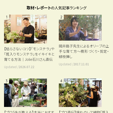
取材・レポート
の人気記事ランキング
1
2
岡井路子先生によるオリーブの上
【枯らさないコツ】「モンステラ」や
手な育て方～樹形づくり・剪定・
「斑入りモンステラ」をイキイキと
緑枝挿し
育てる方法｜Jolie石川さん直伝
Updated /
2017.11.01
Updated /
2026.07.22
3
4
【プロ5名が教える】本当におすす
【プロ直伝】憧れのレア植物「斑入