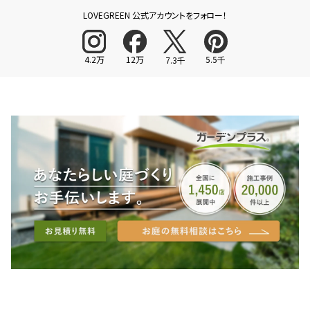
LOVEGREEN 公式アカウントをフォロー！
4.2万
12万
5.5千
7.3千