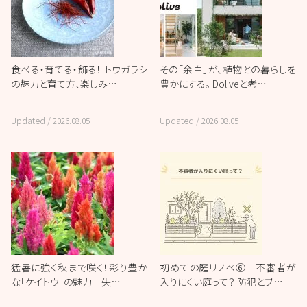
食べる・育てる・飾る！ トウガラシ
その「余白」が、植物との暮らしを
の魅力と育て方、楽しみ…
豊かにする。 Doliveと考…
Updated /
2026.08.05
Updated /
2026.08.05
猛暑に強く秋まで咲く！彩り豊か
初めての庭リノベ⑥｜不審者が
な「ケイトウ」の魅力｜失…
入りにくい庭って？ 防犯とプ…