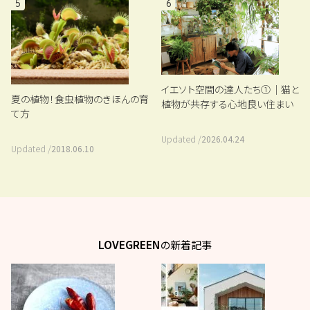
5
6
イエソト空間の達人たち①｜猫と
夏の植物！食虫植物のきほんの育
植物が共存する心地良い住まい
て方
Updated /
2026.04.24
Updated /
2018.06.10
LOVEGREEN
の新着記事