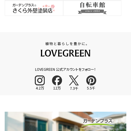
LOVEGREEN 公式アカウントをフォロー！
4.2万
12万
5.5千
7.3千