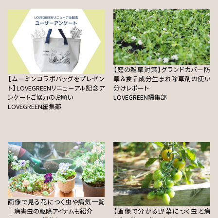
【庭の雑草対策】グランドカバー防
【ムーミンコラボバッグをプレゼン
草＆食品成分生まれ除草剤の使い
ト】LOVEGREENリニューアル記念ア
分けレポート
ンケートご協力のお願い
LOVEGREEN編集部
LOVEGREEN編集部
画像で見る花につく虫や病気一覧
｜病害虫の駆除アイテムも紹介
【画像で分かる野菜につく虫と病