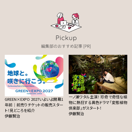
一ノ瀬ワタル主演！ 珍奇で奇怪な植
GREEN×EXPO 2027いよいよ開幕1
物に熱狂する異色ドラマ「変態植物
年前｜前売りチケットの販売スター
倶楽部」がスタート！
ト！見どころを紹介
伊藤賢治
伊藤賢治