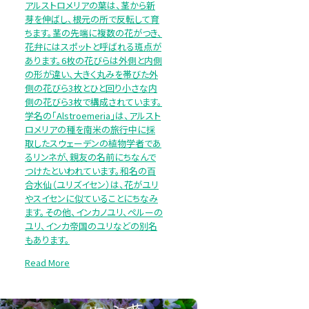
アルストロメリアの葉は、茎から新
芽を伸ばし、根元の所で反転して育
ちます。茎の先端に複数の花がつき、
花弁にはスポットと呼ばれる斑点が
あります。6枚の花びらは外側と内側
の形が違い、大きく丸みを帯びた外
側の花びら3枚とひと回り小さな内
側の花びら3枚で構成されています。
学名の「Alstroemeria」は、アルスト
ロメリアの種を南米の旅行中に採
取したスウェーデンの植物学者であ
るリンネが、親友の名前にちなんで
つけたといわれています。和名の百
合水仙（ユリズイセン）は、花がユリ
やスイセンに似ていることにちなみ
ます。その他、インカノユリ、ペルーの
ユリ、インカ帝国のユリなどの別名
もあります。
Read More