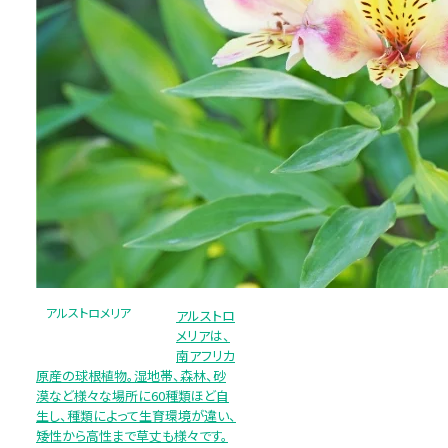
アルストロメリア
アルストロ
メリアは、
南アフリカ
原産の球根植物。湿地帯、森林、砂
漠など様々な場所に60種類ほど自
生し、種類によって生育環境が違い、
矮性から高性まで草丈も様々です。