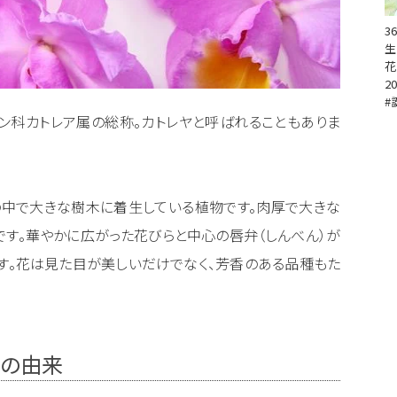
3
生
花
20
#
ラン科カトレア属の総称。カトレヤと呼ばれることもありま
の中で大きな樹木に着生している植物です。肉厚で大きな
す。華やかに広がった花びらと中心の唇弁（しんべん）が
す。花は見た目が美しいだけでなく、芳香のある品種もた
葉の由来