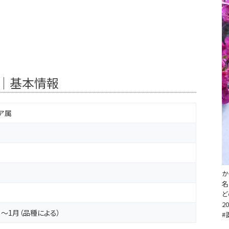
て｜基本情報
ア属
か
名
ど
20
月～1月（品種による）
#