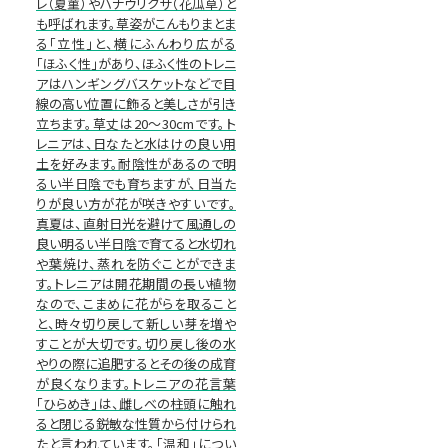
レ（夏菫）やハナウリクサ（花瓜草）と
も呼ばれます。草姿がこんもりまとま
る「立性」と、横にふんわり広がる
「ほふく性」があり、ほふく性のトレニ
アはハンギングバスケットなどで目
線の高い位置に飾ると美しさが引き
立ちます。草丈は20～30cmです。ト
レニアは、日なたと水はけの良い用
土を好みます。耐陰性があるので明
るい半日陰でも育ちますが、日当た
りが良い方が花が咲きやすいです。
真夏は、直射日光を避けて風通しの
良い明るい半日陰で育てると水切れ
や葉焼け、蒸れを防ぐことができま
す。トレニアは開花期間の長い植物
なので、こまめに花がらを取ること
と、時々切り戻して新しい芽を増や
すことが大切です。切り戻し後の水
やりの際に追肥するとその後の成育
が良くなります。トレニアの花言葉
「ひらめき」は、雌しべの柱頭に触れ
ると閉じる鋭敏な性質から付けられ
たと言われています。「温和」につい