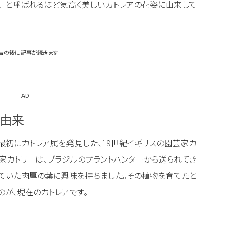
王」と呼ばれるほど気高く美しいカトレアの花姿に由来して
告の後に記事が続きます
AD
の由来
最初にカトレア属を発見した、19世紀イギリスの園芸家カ
。園芸家カトリーは、ブラジルのプラントハンターから送られてき
ていた肉厚の葉に興味を持ちました。その植物を育てたと
のが、現在のカトレアです。