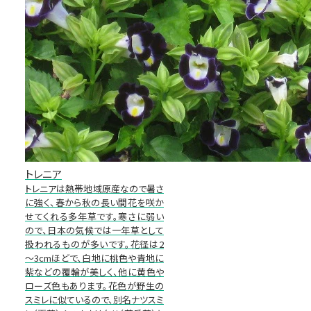
トレニア
トレニアは熱帯地域原産なので暑さ
に強く、春から秋の長い間花を咲か
せてくれる多年草です。寒さに弱い
ので、日本の気候では一年草として
扱われるものが多いです。花径は2
～3cmほどで、白地に桃色や青地に
紫などの覆輪が美しく、他に黄色や
ローズ色もあります。花色が野生の
スミレに似ているので、別名ナツスミ