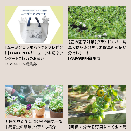
【庭の雑草対策】グランドカバー防
【ムーミンコラボバッグをプレゼン
草＆食品成分生まれ除草剤の使い
ト】LOVEGREENリニューアル記念ア
分けレポート
ンケートご協力のお願い
LOVEGREEN編集部
LOVEGREEN編集部
画像で見る花につく虫や病気一覧
｜病害虫の駆除アイテムも紹介
【画像で分かる野菜につく虫と病