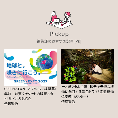
一ノ瀬ワタル主演！ 珍奇で奇怪な植
GREEN×EXPO 2027いよいよ開幕1
物に熱狂する異色ドラマ「変態植物
年前｜前売りチケットの販売スター
倶楽部」がスタート！
ト！見どころを紹介
伊藤賢治
伊藤賢治