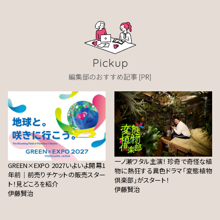
一ノ瀬ワタル主演！ 珍奇で奇怪な植
GREEN×EXPO 2027いよいよ開幕1
物に熱狂する異色ドラマ「変態植物
年前｜前売りチケットの販売スター
倶楽部」がスタート！
ト！見どころを紹介
伊藤賢治
伊藤賢治