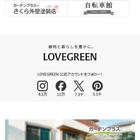
LOVEGREEN 公式アカウントをフォロー！
4.2万
12万
5.5千
7.3千