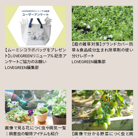
【庭の雑草対策】グランドカバー防
【ムーミンコラボバッグをプレゼン
草＆食品成分生まれ除草剤の使い
ト】LOVEGREENリニューアル記念ア
分けレポート
ンケートご協力のお願い
LOVEGREEN編集部
LOVEGREEN編集部
画像で見る花につく虫や病気一覧
｜病害虫の駆除アイテムも紹介
【画像で分かる野菜につく虫と病