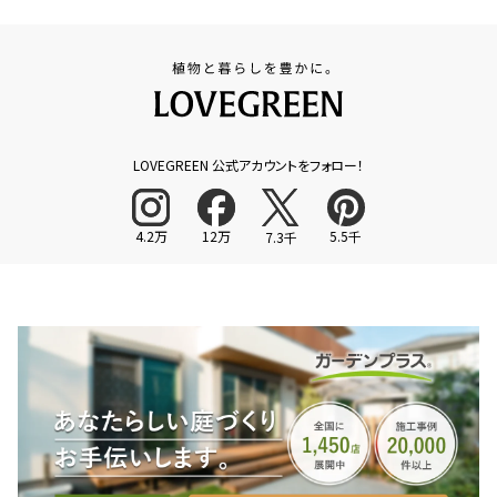
LOVEGREEN 公式アカウントをフォロー！
4.2万
12万
5.5千
7.3千