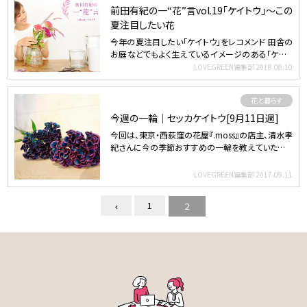
前田有紀の一“花”言vol.19「ケイトウ」～この
夏注目したい花
今年の夏注目したい「ケイトウ」をレコメンド 田舎の
お庭などでもよく生えているイメージのある「ケイト
ウ」。 今…
LOVEGREEN編集部
2018.08.10
花と暮らす
今週の一輪｜セッカケイトウ[9月11日週]
今回は、東京・西荻窪の花屋『.moss』の店主、清水孝
紀さんに今の季節おすすめの一輪を教えていただき
ました。…
LOVEGREEN編集部
2017.09.11
1
2