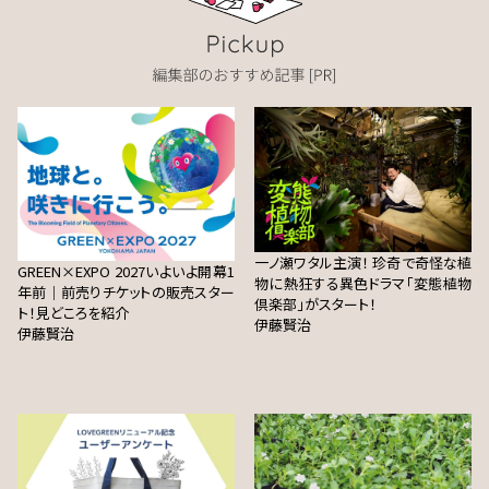
一ノ瀬ワタル主演！ 珍奇で奇怪な植
GREEN×EXPO 2027いよいよ開幕1
物に熱狂する異色ドラマ「変態植物
年前｜前売りチケットの販売スター
倶楽部」がスタート！
ト！見どころを紹介
伊藤賢治
伊藤賢治