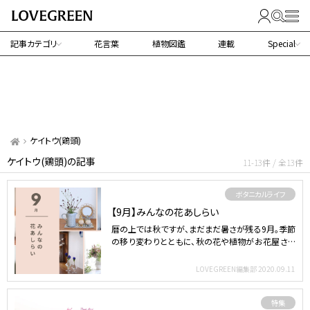
記事カテゴリ
花言葉
植物図鑑
連載
Special
ケイトウ(鶏頭)
ケイトウ(鶏頭)の記事
11-13件 / 全13件
ボタニカルライフ
【9月】みんなの花あしらい
暦の上では秋ですが、まだまだ暑さが残る9月。季節
の移り変わりとともに、秋の花や植物がお花屋さん
に並び始めます…
LOVEGREEN編集部
2020.09.11
特集