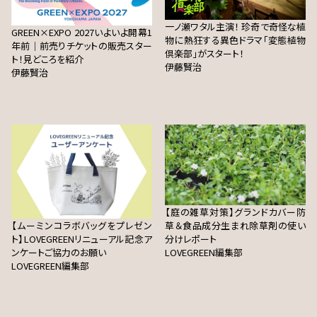
一ノ瀬ワタル主演！ 珍奇で奇怪な植
GREEN×EXPO 2027いよいよ開幕1
物に熱狂する異色ドラマ「変態植物
年前｜前売りチケットの販売スター
倶楽部」がスタート！
ト！見どころを紹介
伊藤賢治
伊藤賢治
【庭の雑草対策】グランドカバー防
【ムーミンコラボバッグをプレゼン
草＆食品成分生まれ除草剤の使い
ト】LOVEGREENリニューアル記念ア
分けレポート
ンケートご協力のお願い
LOVEGREEN編集部
LOVEGREEN編集部