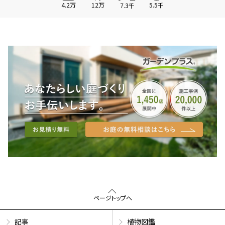
4.2万
12万
5.5千
7.3千
ページトップへ
記事
植物図鑑