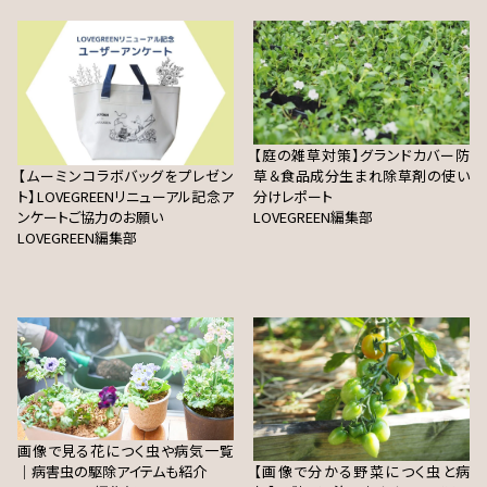
【庭の雑草対策】グランドカバー防
【ムーミンコラボバッグをプレゼン
草＆食品成分生まれ除草剤の使い
ト】LOVEGREENリニューアル記念ア
分けレポート
ンケートご協力のお願い
LOVEGREEN編集部
LOVEGREEN編集部
画像で見る花につく虫や病気一覧
｜病害虫の駆除アイテムも紹介
【画像で分かる野菜につく虫と病