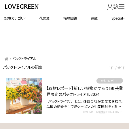
記事カテゴリ
花言葉
植物図鑑
連載
Special
パックトライアル
パックトライアルの記事
1件 / 全1件
取材・レポート
【取材レポート】新しい植物がずらり！園芸業
界限定のパックトライアル2024
「パックトライアル」とは、種苗会社が生産者を招き、
品種の紹介をして翌シーズンの生産検討をする場。
ただ最近は生…
LOVEGREEN編集部
2024.06.11