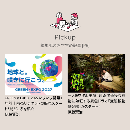
一ノ瀬ワタル主演！ 珍奇で奇怪な植
GREEN×EXPO 2027いよいよ開幕1
物に熱狂する異色ドラマ「変態植物
年前｜前売りチケットの販売スター
倶楽部」がスタート！
ト！見どころを紹介
伊藤賢治
伊藤賢治