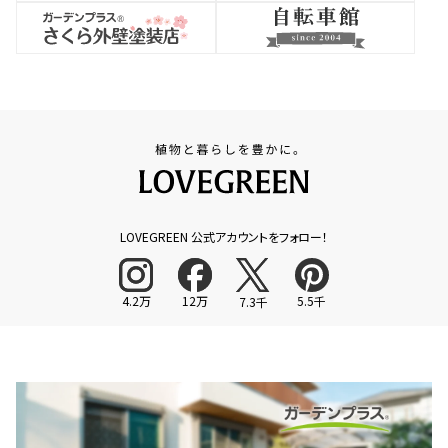
LOVEGREEN 公式アカウントをフォロー！
4.2万
12万
5.5千
7.3千