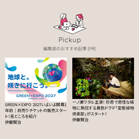
一ノ瀬ワタル主演！ 珍奇で奇怪な植
GREEN×EXPO 2027いよいよ開幕1
物に熱狂する異色ドラマ「変態植物
年前｜前売りチケットの販売スター
倶楽部」がスタート！
ト！見どころを紹介
伊藤賢治
伊藤賢治