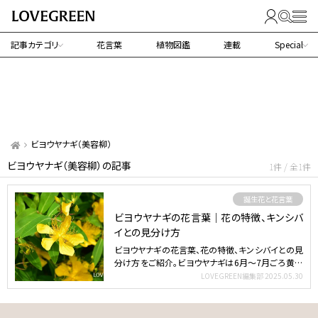
記事カテゴリ
花言葉
植物図鑑
連載
Special
ビヨウヤナギ（美容柳）
ビヨウヤナギ（美容柳）の記事
1件 / 全1件
誕生花と花言葉
ビヨウヤナギの花言葉｜花の特徴、キンシバ
イとの見分け方
ビヨウヤナギの花言葉、花の特徴、キンシバイとの見
分け方をご紹介。ビヨウヤナギは6月～7月ごろ黄色
い花を株一面…
LOVEGREEN編集部
2025.05.30