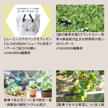
【庭の雑草対策】グランドカバー防
【ムーミンコラボバッグをプレゼン
草＆食品成分生まれ除草剤の使い
ト】LOVEGREENリニューアル記念ア
分けレポート
ンケートご協力のお願い
LOVEGREEN編集部
LOVEGREEN編集部
画像で見る花につく虫や病気一覧
｜病害虫の駆除アイテムも紹介
【画像で分かる野菜につく虫と病