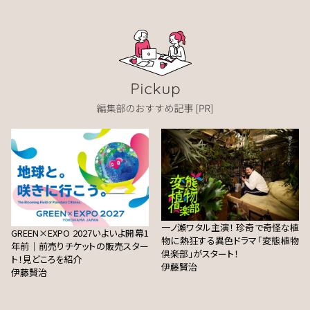
一ノ瀬ワタル主演！ 珍奇で奇怪な植
GREEN×EXPO 2027いよいよ開幕1
物に熱狂する異色ドラマ「変態植物
年前｜前売りチケットの販売スター
倶楽部」がスタート！
ト！見どころを紹介
伊藤賢治
伊藤賢治