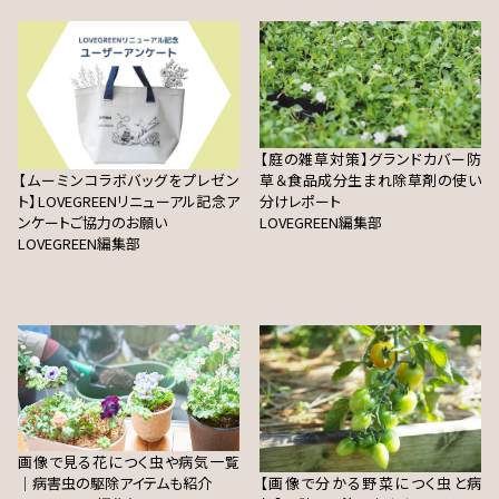
【庭の雑草対策】グランドカバー防
【ムーミンコラボバッグをプレゼン
草＆食品成分生まれ除草剤の使い
ト】LOVEGREENリニューアル記念ア
分けレポート
ンケートご協力のお願い
LOVEGREEN編集部
LOVEGREEN編集部
画像で見る花につく虫や病気一覧
｜病害虫の駆除アイテムも紹介
【画像で分かる野菜につく虫と病