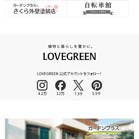
LOVEGREEN 公式アカウントをフォロー！
4.2万
12万
5.5千
7.3千