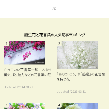
誕生花と花言葉
の人気記事ランキング
1
2
かっこいい花言葉一覧｜名誉や
「ありがとう」や「感謝」の花言葉
勇気、愛、魅力などの花言葉の花
を持つ花
Updated /
2024.08.27
Updated /
2023.03.31
3
4