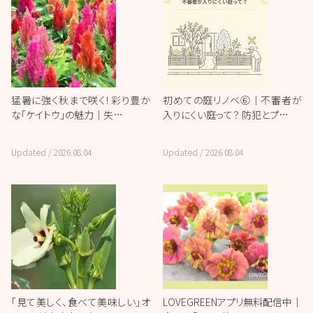
猛暑に強く秋まで咲く！彩り豊か
初めての庭リノベ⑥｜不審者が
な「ケイトウ」の魅力｜失…
入りにくい庭って？ 防犯とプ…
Updated /
2026.08.04
Updated /
2026.08.04
「見て美しく、食べて美味しい」オ
LOVEGREENアプリ無料配信中｜