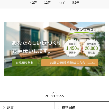
4.2万
12万
5.5千
7.3千
ページトップへ
記事
植物図鑑