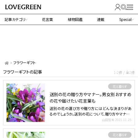
記事カテゴリ
花言葉
植物図鑑
連載
Special
フラワーギフト
フラワーギフトの記事
1-2件 / 全2件
花と暮らす
送別の花の贈り方やマナー。男女別おすすめ
の花や届けたい花言葉も
送別の花の選び方や贈り方にはどんな決まりがあ
るのでしょうか。送別の花について、贈り方やマナー、
選び方、相場、…
山田智美
2021.11.25
花と暮らす