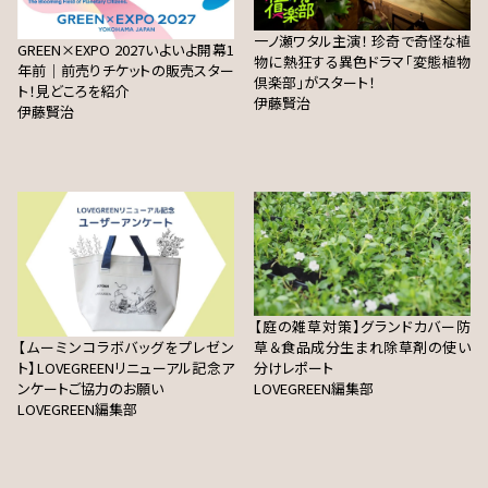
一ノ瀬ワタル主演！ 珍奇で奇怪な植
GREEN×EXPO 2027いよいよ開幕1
物に熱狂する異色ドラマ「変態植物
年前｜前売りチケットの販売スター
倶楽部」がスタート！
ト！見どころを紹介
伊藤賢治
伊藤賢治
【庭の雑草対策】グランドカバー防
【ムーミンコラボバッグをプレゼン
草＆食品成分生まれ除草剤の使い
ト】LOVEGREENリニューアル記念ア
分けレポート
ンケートご協力のお願い
LOVEGREEN編集部
LOVEGREEN編集部